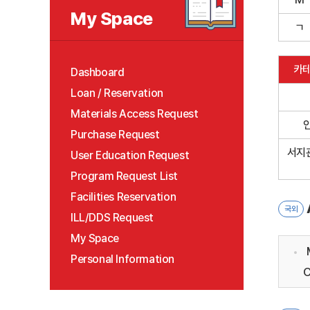
My Space
ㄱ
카테
Dashboard
Loan / Reservation
Materials Access Request
Purchase Request
서지
User Education Request
Program Request List
Facilities Reservation
국외
ILL/DDS Request
My Space
M
Personal Information
C