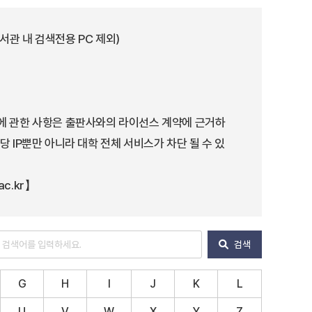
서관 내 검색전용 PC 제외)
용에 관한 사항은 출판사와의 라이선스 계약에 근거하
당 IP뿐만 아니라 대학 전체 서비스가 차단 될 수 있
ac.kr】
검색
G
H
I
J
K
L
U
V
W
X
Y
Z