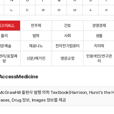
ㄴ
ㄷ
ㄹ
ㅁ
ㅂ
ㅅ
ㅇ
고리ALL
전주제
간호
경영경제
물리
법학
사회
생물
인문예술
재료나노
전자전기컴퓨터
치의학
관리/표절예
인용색인/연구관
신문/매거진
영문교정
방
리
AccessMedicine
cGrawHill 출판사 발행 의학 Textbook(Harrison, Hurst's the
ases, Drug 정보, Images 정보를 제공