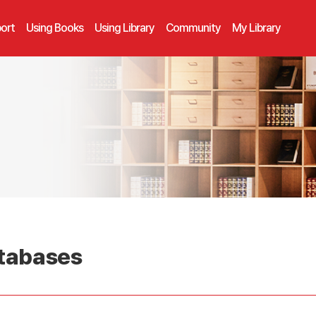
ort
Using Books
Using Library
Community
My Library
tabases