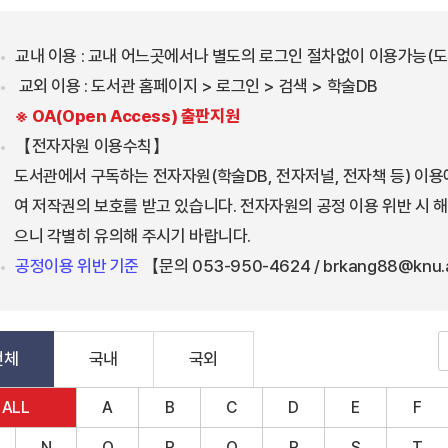
교내 이용 : 교내 어느곳에서나 별도의 로그인 절차없이 이용가능(도
교외 이용 : 도서관 홈페이지 > 로그인 > 검색 > 학술DB
※ OA(Open Access) 출판지원
【전자자원 이용수칙】
도서관에서 구독하는 전자자원(학술DB, 전자저널, 전자책 등) 이
여 저작권의 보호를 받고 있습니다. 전자자원의 공정 이용 위반 시 해
으니 각별히 유의해 주시기 바랍니다.
공정이용 위반 기준
【문의 053-950-4624 / brkang88@knu.
전체
국내
국외
ALL
A
B
C
D
E
F
N
O
P
Q
R
S
T