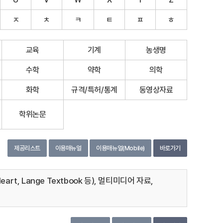
ㅈ
ㅊ
ㅋ
ㅌ
ㅍ
ㅎ
교육
기계
농생명
수학
약학
의학
화학
규격/특허/통계
동영상자료
학위논문
제공리스트
이용매뉴얼
이용매뉴얼(Mobile)
바로가기
 Heart, Lange Textbook 등), 멀티미디어 자료,