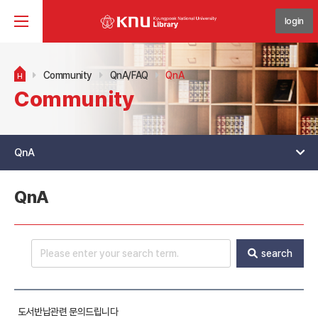
login
Community
QnA/FAQ
QnA
H
Community
QnA
QnA
search
도서반납관련 문의드립니다