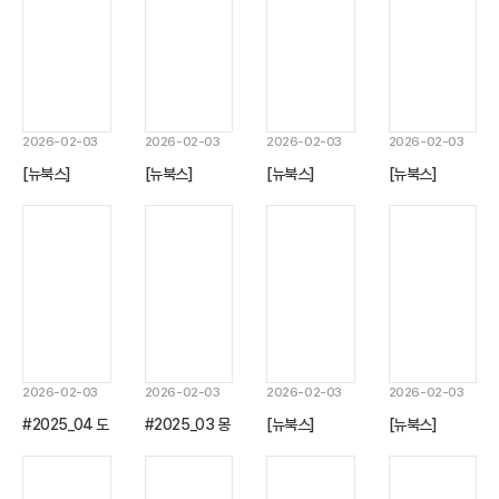
2026-02-03
2026-02-03
2026-02-03
2026-02-03
[뉴북스]
[뉴북스]
[뉴북스]
[뉴북스]
#2025_08 추
#2025_07 제
#2025_06 한
#2025_05
가령 구조곡의
임스 6세 겸 1
글 학습서의 역
(칸트 탄생
지형
세의 종교 정책
사
300주년) 칸트
와 떠나는 형이
상학 여행
2026-02-03
2026-02-03
2026-02-03
2026-02-03
#2025_04 도
#2025_03 몽
[뉴북스]
[뉴북스]
시 비오톱 지도
골 패권하의 고
#2025_02 사
#2025_01 이
작성 방법론
려: 제국질서와
고와 언어 그리
사의 주주에 대