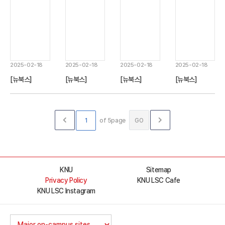
왕국의 대응
고 과학과 창의
한 충실의무
성
2025-02-18
2025-02-18
2025-02-18
2025-02-18
[뉴북스]
[뉴북스]
[뉴북스]
[뉴북스]
#2024_07 영
#2024_06 기
#2024_05 열
#2024_04
남 한문학과 물
업집단 규제의
역학과 구성방
‘유구’ 변증설:
의 문화학
법리
정식 이론
타이완과 오키
of 5page
GO
나와
KNU
Sitemap
Privacy Policy
KNU LSC Cafe
KNU LSC Instagram