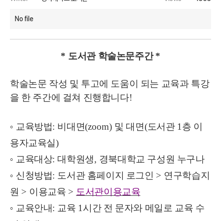
No file
*
도서관 학술논문주간
*
학술논문 작성 및 투고에 도움이 되는 교육과 특강
을 한 주간에 걸쳐 진행합니다
!
◦
교육방법
:
비대면
(zoom)
및 대면
(
도서관
1
층 이
용자교육실
)
◦
교육대상
:
대학원생
,
경북대학교 구성원 누구나
◦
신청방법
:
도서관 홈페이지 로그인
>
연구학습지
원
>
이용교육
>
도서관이용교육
◦
교육안내
:
교육
1
시간 전 문자와 메일로 교육 수