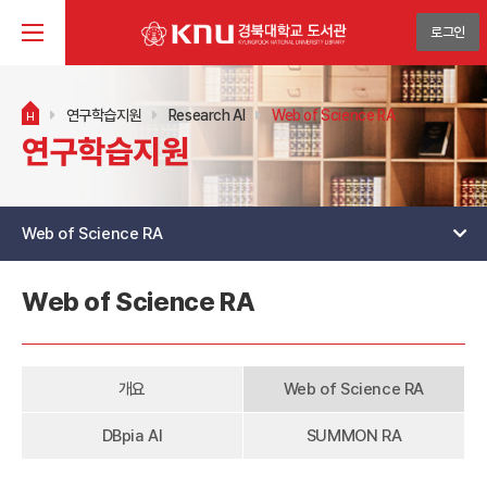
로그인
연구학습지원
Research AI
Web of Science RA
H
연구학습지원
Web of Science RA
Web of Science RA
개요
Web of Science RA
DBpia AI
SUMMON RA