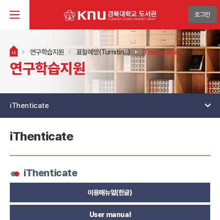
로그인
연구학습지원
표절예방(Turnitin...)
iThenticate
H
연구학습지원
iThenticate
iThenticate
iThenticate
이용매뉴얼(한글)
User manual