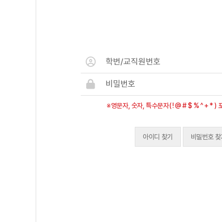
※영문자, 숫자, 특수문자( ! @ # $ % ^ + * 
아이디 찾기
비밀번호 찾