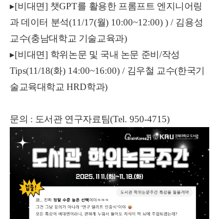
▸
[
비대면
]
챗
GPT
를 활용한 프롬프트 엔지니어링
과 데이터 분석
(11/17(
월
) 10:00~12:00) ) /
김용성
교수
(
충남대학교 기술교육과
)
▸
[
비대면
]
학위논문 및 국내 논문 준비
/
작성
Tips(11/18(
화
) 14:00~16:00) /
김우철 교수
(
한국기
술교육대학교
HRD
학과
)
문의
:
도서관 연구자료팀
(Tel. 950-4715)