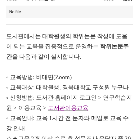
No file
도서관에서는 대학원생의 학위논문 작성에 도움
이 되는 교육을 집중적으로 운영하는
학위논문주
간
을 다음과 같이 실시합니다
.
◦
교육방법
:
비대면
(Zoom)
◦
교육대상
:
대학원생
,
경북대학교 구성원 누구나
◦
신청방법
:
도서관 홈페이지 로그인
>
연구학습지
원
>
이용교육
>
도서관이용교육
◦
교육안내
:
교육
1
시간 전 문자와 메일로 교육 수
강 안내
☆★
교육
2
개 이상 수료 후 설문조사 응답자 중
30