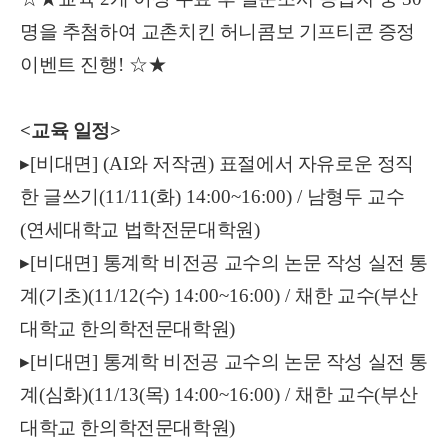
명을 추첨하여 교촌치킨 허니콤보 기프티콘 증정
이벤트 진행
!
☆★
<
교육 일정
>
▸
[
비대면
] (AI
와 저작권
)
표절에서 자유로운 정직
한 글쓰기
(11/11(
화
) 14:00~16:00) /
남형두 교수
(
연세대학교 법학전문대학원
)
▸
[
비대면
]
통계학 비전공 교수의 논문 작성 실전 통
계
(
기초
)(11/12(
수
) 14:00~16:00) /
채한 교수
(
부산
대학교 한의학전문대학원
)
▸
[
비대면
]
통계학 비전공 교수의 논문 작성 실전 통
계
(
심화
)(11/13(
목
) 14:00~16:00) /
채한 교수
(
부산
대학교 한의학전문대학원
)