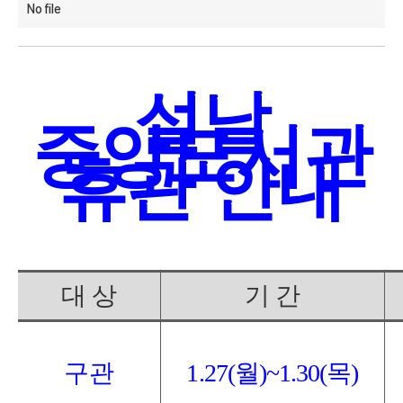
No file
설날
중앙도서관
휴관
안내
대 상
기 간
구관
1.27(
월
)~1.30(
목
)