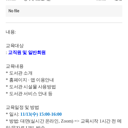
No file
내용
:
교육대상
:
교직원 및 일반회원
교육내용
*
도서관 소개
*
홈페이지
·
앱 이용안내
*
도서관 시설물 사용방법
*
도서관 서비스 안내 등
교육일정 및 방법
*
일시
:
11/13(
수
) 15:00-16:00
*
방법
:
대면
(
실시간 온라인
, Zoom) =>
교육시작
1
시간 전 메
일
/
문자로
URL
발송