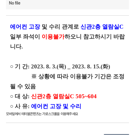
No file
에어컨 고장
및 수리 관계로
신관
2
층 열람실
C
일부 좌석이
이용불가
하오니 참고하시기 바랍
니다
.
○
기 간
: 2023. 8. 3.(
목
) _ 2023. 8. 15.(
화
)
※
상황에 따라 이용불가 기간은 조정
될 수 있음
○
대 상
:
신관
2
층 열람실
C 505~604
○
사 유
:
에어컨 고장 및 수리