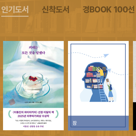
인기도서
신착도서
경BOOK 100선
잠