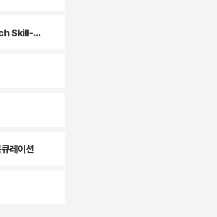
[학부생 대상] 2026 KNU Research Skill-Up (연구동향분석 포스터 경진대회) 참가 안내
 북큐레이션